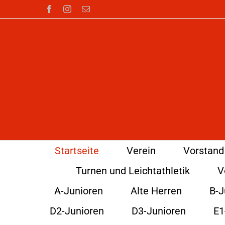
Zum
Facebook
Instagram
E-
Mail
Inhalt
springen
Startseite
Verein
Vorstand
Turnen und Leichtathletik
V
A-Junioren
Alte Herren
B-J
D2-Junioren
D3-Junioren
E1