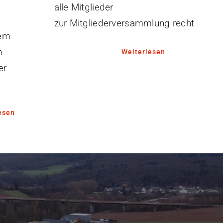
alle Mitglieder
zur Mitgliederversammlung recht
rem
m
Weiterlesen
er
esen