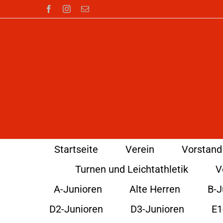
Zum
Facebook
Instagram
E-
Mail
Inhalt
springen
Startseite
Verein
Vorstand
Turnen und Leichtathletik
V
A-Junioren
Alte Herren
B-J
D2-Junioren
D3-Junioren
E1