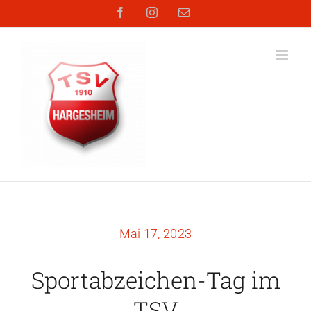
Zum
Facebook
Instagram
E-
Mail
Inhalt
springen
Mai 17, 2023
Sportabzeichen-Tag im
TSV