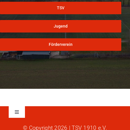
TSV
Jugend
Förderverein
Toggle
Navigation
Belegungspläne
© Copyright
2026 | TSV 1910 e.V.